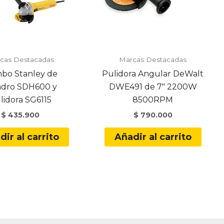
cas Destacadas
Marcas Destacadas
bo Stanley de
Pulidora Angular DeWalt
adro SDH600 y
DWE491 de 7″ 2200W
lidora SG6115
8500RPM
$
435.900
$
790.000
dir al carrito
Añadir al carrito