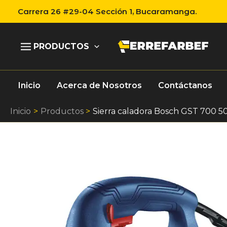
Ir
Carrera 26 #29-04 Sección 1, Bucaramanga.
al
contenido
PRODUCTOS
Inicio
Acerca de Nosotros
Contáctanos
Inicio
Productos
Sierra caladora Bosch GST 700 50