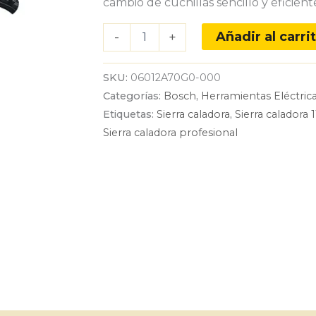
cambio de cuchillas sencillo y eficient
Sierra
Añadir al carri
-
+
caladora
Bosch
GST
SKU:
06012A70G0-000
700
Categorías:
Bosch
,
Herramientas Eléctric
500W
110V
Etiquetas:
Sierra caladora
,
Sierra caladora 
con
Sierra caladora profesional
1
hoja
de
sierra
cantidad