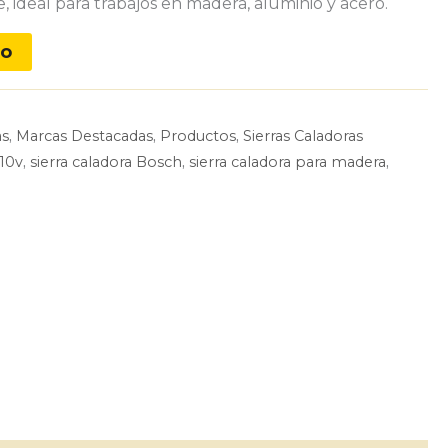
e, ideal para trabajos en madera, aluminio y acero.
to
as
,
Marcas Destacadas
,
Productos
,
Sierras Caladoras
110v
,
sierra caladora Bosch
,
sierra caladora para madera
,