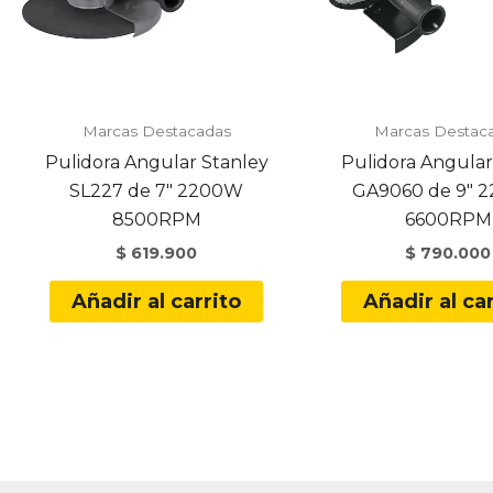
Marcas Destacadas
Marcas Destac
Pulidora Angular Stanley
Pulidora Angular
SL227 de 7″ 2200W
GA9060 de 9″ 
8500RPM
6600RPM
$
619.900
$
790.000
Añadir al carrito
Añadir al car