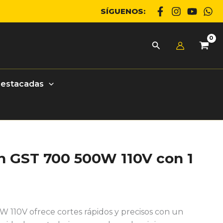
SÍGUENOS:
Destacadas
ch GST 700 500W 110V con 1
W 110V ofrece cortes rápidos y precisos con un