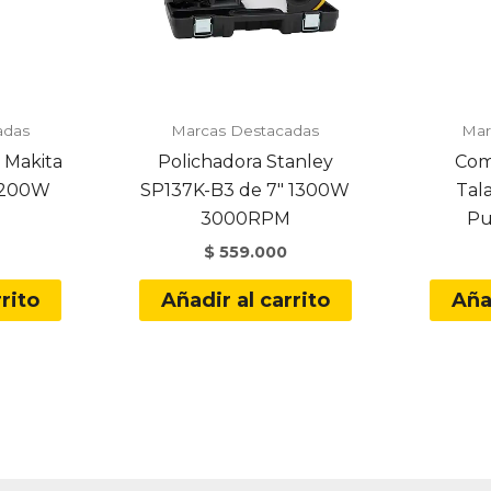
adas
Marcas Destacadas
Mar
 Makita
Polichadora Stanley
Com
2200W
SP137K-B3 de 7″ 1300W
Tal
3000RPM
Pu
$
559.000
rito
Añadir al carrito
Aña