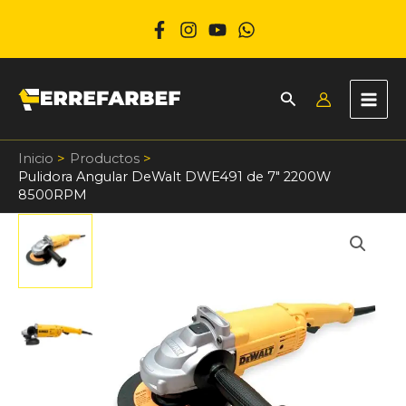
Ir
al
contenido
Inicio
Productos
Pulidora Angular DeWalt DWE491 de 7″ 2200W
8500RPM