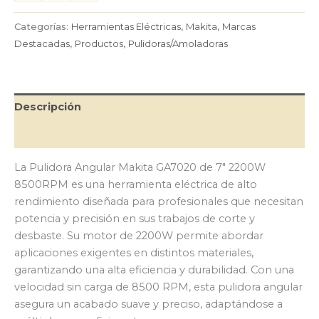
Makita
GA7020
Categorías:
Herramientas Eléctricas
,
Makita
,
Marcas
de
Destacadas
,
Productos
,
Pulidoras/Amoladoras
7"
2200W
8500RPM
cantidad
Descripción
Valoraciones (0)
La Pulidora Angular Makita GA7020 de 7″ 2200W
8500RPM es una herramienta eléctrica de alto
rendimiento diseñada para profesionales que necesitan
potencia y precisión en sus trabajos de corte y
desbaste. Su motor de 2200W permite abordar
aplicaciones exigentes en distintos materiales,
garantizando una alta eficiencia y durabilidad. Con una
velocidad sin carga de 8500 RPM, esta pulidora angular
asegura un acabado suave y preciso, adaptándose a