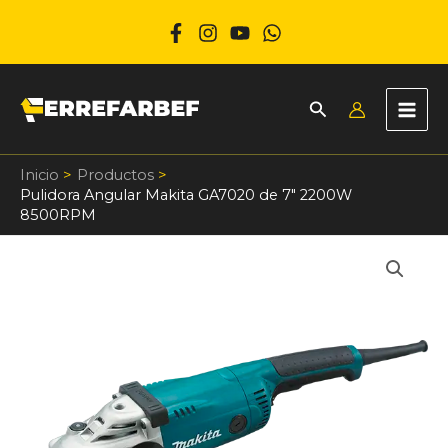
Ir
al
contenido
Inicio
Productos
Pulidora Angular Makita GA7020 de 7″ 2200W
8500RPM