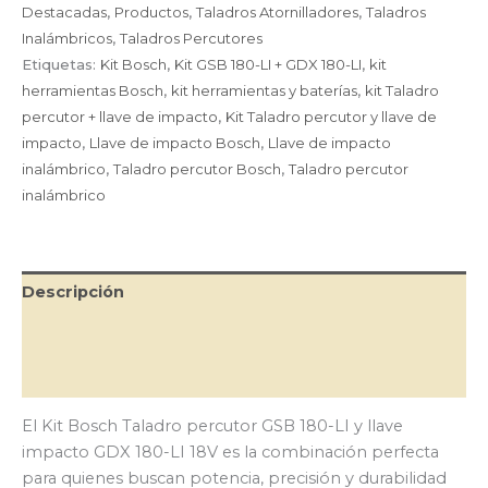
Destacadas
,
Productos
,
Taladros Atornilladores
,
Taladros
LI
Inalámbricos
,
Taladros Percutores
y
llave
Etiquetas:
Kit Bosch
,
Kit GSB 180-LI + GDX 180-LI
,
kit
impacto
herramientas Bosch
,
kit herramientas y baterías
,
kit Taladro
GDX
percutor + llave de impacto
,
Kit Taladro percutor y llave de
180-
impacto
,
Llave de impacto Bosch
,
Llave de impacto
LI
inalámbrico
,
Taladro percutor Bosch
,
Taladro percutor
18V
cantidad
inalámbrico
Descripción
Información adicional
Valoraciones (0)
El Kit Bosch Taladro percutor GSB 180-LI y llave
impacto GDX 180-LI 18V es la combinación perfecta
para quienes buscan potencia, precisión y durabilidad