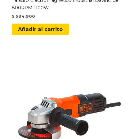
Taladro Electromagnético Industrial Davinci de
800RPM 1100W
$
584.900
Añadir al carrito