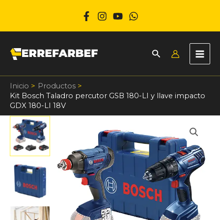
Ir
al
contenido
Inicio
Productos
Kit Bosch Taladro percutor GSB 180-LI y llave impacto
GDX 180-LI 18V