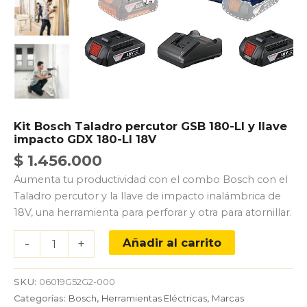
Kit Bosch Taladro percutor GSB 180-LI y llave
impacto GDX 180-LI 18V
$
1.456.000
Aumenta tu productividad con el combo Bosch con el
Taladro percutor y la llave de impacto inalámbrica de
18V, una herramienta para perforar y otra para atornillar.
Kit
Añadir al carrito
-
+
Bosch
Taladro
percutor
SKU:
06019G52G2-000
GSB
Categorías:
Bosch
,
Herramientas Eléctricas
,
Marcas
180-