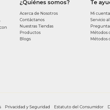
¿Quiénes somos?
Te ay
elegir
en
Acerca de Nosotros
Mi cuent
la
Contáctanos
Servicio a
e
página
Nuestras Tiendas
Pregunta
 con
de
Productos
Métodos 
producto
Blogs
Métodos 
s
Privacidad y Seguridad
Estatuto del Consumidor
D