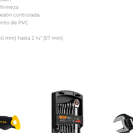
 firmeza
resión controlada
iento de PVC
40 mm) hasta 2 ¼” (57 mm)