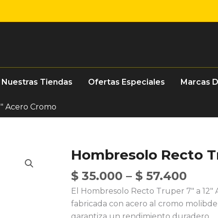
Nuestras Tiendas
Ofertas Especiales
Marcas 
2″ Acero Cromo
Hombresolo Recto Tr
$
35.000
–
$
57.400
El Hombresolo Recto Truper 7″ a 12″ 
fabricada con acero al cromo molibde
garantiza un rendimiento duradero.