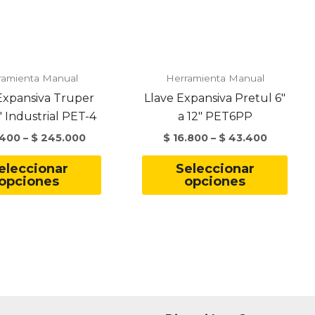
ramienta Manual
Herramienta Manual
Expansiva Truper
Llave Expansiva Pretul 6″
″ Industrial PET-4
a 12″ PET6PP
400
–
$
245.000
$
16.800
–
$
43.400
Este
Este
eleccionar
Seleccionar
producto
prod
opciones
opciones
tiene
tien
múltiples
múlt
variantes.
varia
Las
Las
opciones
opci
se
se
pueden
pue