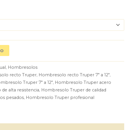
to
ual
,
Hombresolos
olo recto Truper
,
Hombresolo recto Truper 7″ a 12″
,
mbresolo Truper 7″ a 12″
,
Hombresolo Truper acero
e alta resistencia
,
Hombresolo Truper de calidad
jos pesados
,
Hombresolo Truper profesional