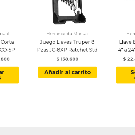
nual
Herramienta Manual
Her
 Corta
Juego Llaves Truper 8
Llave 
PECO-5P
Pzas JC-8XP Ratchet Std
4″ a 24
.800
$
138.600
$
22.
Este
ar
Añadir al carrito
S
producto
s
tiene
múltiples
variantes.
Las
opciones
se
pueden