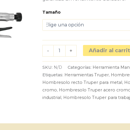
Tamaño
Hombresolo
Añadir al carri
-
+
Recto
Truper
7″
SKU:
N/D
Categorías:
Herramienta Man
a
Etiquetas:
Herramientas Truper
,
Hombres
12″
Acero
Hombresolo recto Truper para metal
,
Ho
Cromo
cromo
,
Hombresolo Truper acero cromo d
cantidad
industrial
,
Hombresolo Truper para traba