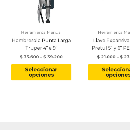
Herramienta Manual
Herramienta Ma
Hombresolo Punta Larga
Llave Expansiva
Truper 4″ a 9″
Pretul 5″ y 6″ 
$
33.600
–
$
39.200
$
21.000
–
$
23
Este
Seleccionar
Seleccion
producto
opciones
opcione
tiene
múltiples
variantes.
Las
opciones
se
pueden