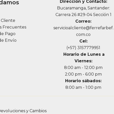
udamos
Dirección y Contacto:
elegir
elegi
Bucaramanga, Santander:
en
en
a
Carrera 26 #29-04 Sección 1
la
la
l Cliente
Correo:
página
pági
s Frecuentes
servicioalcliente@ferrefarbef.
de
de
de Pago
com.co
producto
prod
de Envío
Cel:
(+57) 3157779951
Horario de Lunes a
Viernes:
8:00 am - 12:00 pm
2:00 pm - 6:00 pm
Horario sábados:
8:00 am - 1:00 pm
evoluciones y Cambios