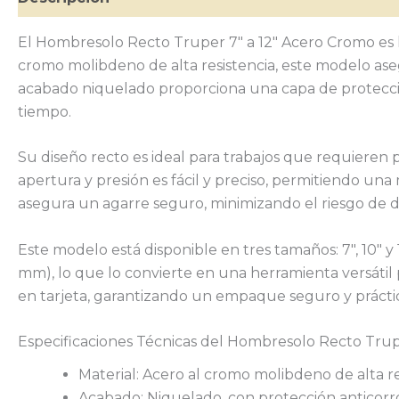
El Hombresolo Recto Truper 7″ a 12″ Acero Cromo es la
cromo molibdeno de alta resistencia, este modelo ase
acabado niquelado proporciona una capa de protección
tiempo.
Su diseño recto es ideal para trabajos que requieren p
apertura y presión es fácil y preciso, permitiendo u
asegura un agarre seguro, minimizando el riesgo de d
Este modelo está disponible en tres tamaños: 7″, 10″ 
mm), lo que lo convierte en una herramienta versátil
en tarjeta, garantizando un empaque seguro y prácti
Especificaciones Técnicas del Hombresolo Recto Trup
Material: Acero al cromo molibdeno de alta re
Acabado: Niquelado, con protección anticorr