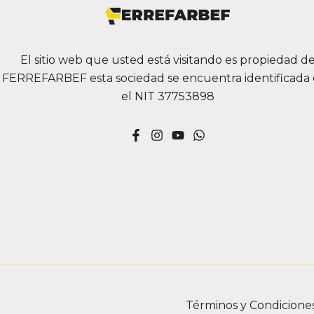
elegir
en
la
El sitio web que usted está visitando es propiedad d
página
FERREFARBEF esta sociedad se encuentra identificada
de
el NIT 37753898
producto
Términos y Condicione