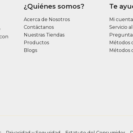
¿Quiénes somos?
Te ay
Acerca de Nosotros
Mi cuent
Contáctanos
Servicio a
e
Nuestras Tiendas
Pregunta
 con
Productos
Métodos 
Blogs
Métodos 
s
Privacidad y Seguridad
Estatuto del Consumidor
D