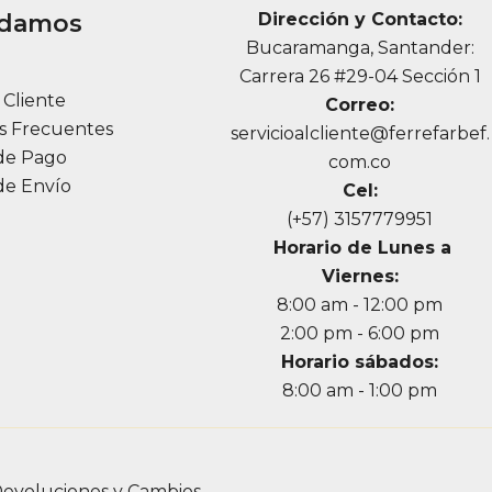
udamos
Dirección y Contacto:
Bucaramanga, Santander:
a
Carrera 26 #29-04 Sección 1
l Cliente
Correo:
s Frecuentes
servicioalcliente@ferrefarbef.
de Pago
com.co
de Envío
Cel:
(+57) 3157779951
Horario de Lunes a
Viernes:
8:00 am - 12:00 pm
2:00 pm - 6:00 pm
Horario sábados:
8:00 am - 1:00 pm
evoluciones y Cambios