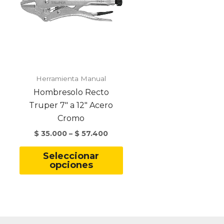
Herramienta Manual
Hombresolo Recto
Truper 7″ a 12″ Acero
Cromo
$
35.000
–
$
57.400
Este
Seleccionar
producto
opciones
tiene
múltiples
variantes.
Las