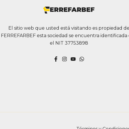
opciones
se
pueden
elegir
El sitio web que usted está visitando es propiedad d
en
FERREFARBEF esta sociedad se encuentra identificada
la
el NIT 37753898
página
de
producto
Términos y Condicione