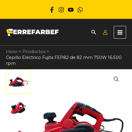
Ir
al
contenido
Inicio
Productos
Cepillo Eléctrico Fujita FEP82 de 82 mm 750W 16.500
rpm