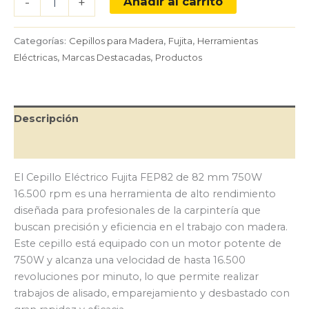
Añadir al carrito
-
+
Eléctrico
Fujita
FEP82
Categorías:
Cepillos para Madera
,
Fujita
,
Herramientas
de
Eléctricas
,
Marcas Destacadas
,
Productos
82
mm
750W
16.500
Descripción
rpm
cantidad
Valoraciones (0)
El Cepillo Eléctrico Fujita FEP82 de 82 mm 750W
16.500 rpm es una herramienta de alto rendimiento
diseñada para profesionales de la carpintería que
buscan precisión y eficiencia en el trabajo con madera.
Este cepillo está equipado con un motor potente de
750W y alcanza una velocidad de hasta 16.500
revoluciones por minuto, lo que permite realizar
trabajos de alisado, emparejamiento y desbastado con