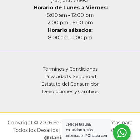
(+57) 3157779951
Horario de Lunes a Viernes:
8:00 am - 12:00 pm
2:00 pm - 6:00 pm
Horario sábados:
8:00 am - 1:00 pm
Términos y Condiciones
Privacidad y Seguridad
Estatuto del Consumidor
Devoluciones y Cambios
Copyright © 2026 Ferrefarbef - Herramientas para
¿Necesitas una
Todos los Desafíos | Diseño Web Realizado por
cotización o más
información?
Chatea con
@danielortega.ega