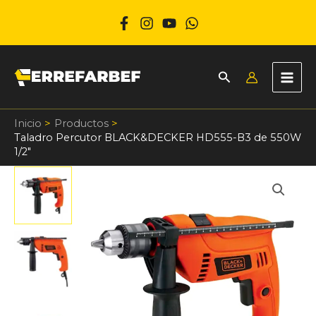
Ir
al
contenido
Inicio
Productos
Taladro Percutor BLACK&DECKER HD555-B3 de 550W
1/2″