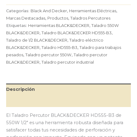
BLACK&DECKER
HD555-
Categorías:
Black And Decker
,
Herramientas Eléctricas
,
B3
Marcas Destacadas
,
Productos
,
Taladros Percutores
de
Etiquetas:
Herramientas BLACK&DECKER
,
Taladro 550W
550W
BLACK&DECKER
,
Taladro BLACK&DECKER HD555-B3
,
1/2"
cantidad
Taladro de 1/2 BLACK&DECKER
,
Taladro eléctrico
BLACK&DECKER
,
Taladro HD555-B3
,
Taladro para trabajos
pesados
,
Taladro percutor 550W
,
Taladro percutor
BLACK&DECKER
,
Taladro percutor industrial
Descripción
Valoraciones (0)
El Taladro Percutor BLACK&DECKER HD555-B3 de
550W 1/2″ es una herramienta robusta diseñada para
satisfacer todas tus necesidades de perforación y