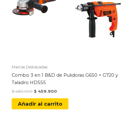
Marcas Destacadas
Combo 3 en 1 B&D de Pulidoras G650 + G720 y
Taladro HD555
Original
Current
$
480.000
$
459.900
price
price
was:
is:
Añadir al carrito
$ 480.000.
$ 459.900.