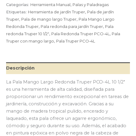
Largo
Categorías:
Herramienta Manual
,
Palas y Paladragas
Redonda
Etiquetas:
Herramienta de jardín Truper
,
Pala de jardín
Truper
Truper
,
Pala de mango largo Truper
,
Pala Mango Largo
PCO-
Redonda Truper
,
Pala redonda para jardín Truper
,
Pala
4L
10
redonda Truper 10 1/2″
,
Pala Redonda Truper PCO-4L
,
Pala
1/2″
Truper con mango largo
,
Pala Truper PCO-4L
cantidad
Descripción
La Pala Mango Largo Redonda Truper PCO-4L 10 1/2″
es una herramienta de alta calidad, diseñada para
proporcionar un rendimiento excepcional en tareas de
jardinería, construcción y excavación. Gracias a su
mango de madera tropical pulido, encerado y
laqueado, esta pala ofrece un agarre ergonómico,
cómodo y seguro durante su uso. Además, el acabado
en pintura epóxica en polvo negra de la cabeza de