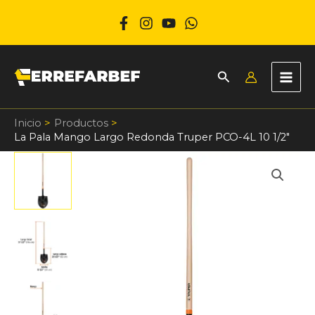
Ir
al
contenido
Inicio
Productos
La Pala Mango Largo Redonda Truper PCO-4L 10 1/2″