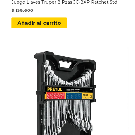
Juego Llaves Truper 8 Pzas JC-8XP Ratchet Std
$
138.600
Añadir al carrito