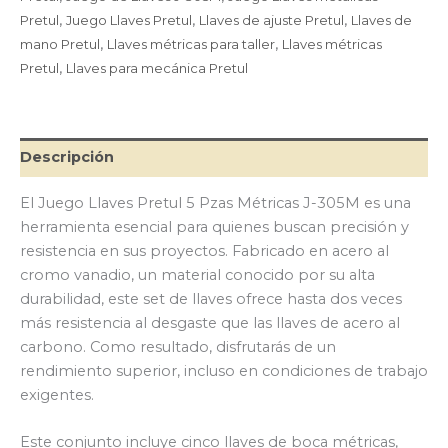
J-
Pretul
,
Juego Llaves Pretul
,
Llaves de ajuste Pretul
,
Llaves de
305M
cantidad
mano Pretul
,
Llaves métricas para taller
,
Llaves métricas
Pretul
,
Llaves para mecánica Pretul
Descripción
El Juego Llaves Pretul 5 Pzas Métricas J-305M es una
herramienta esencial para quienes buscan precisión y
resistencia en sus proyectos. Fabricado en acero al
cromo vanadio, un material conocido por su alta
durabilidad, este set de llaves ofrece hasta dos veces
más resistencia al desgaste que las llaves de acero al
carbono. Como resultado, disfrutarás de un
rendimiento superior, incluso en condiciones de trabajo
exigentes.
Este conjunto incluye cinco llaves de boca métricas,