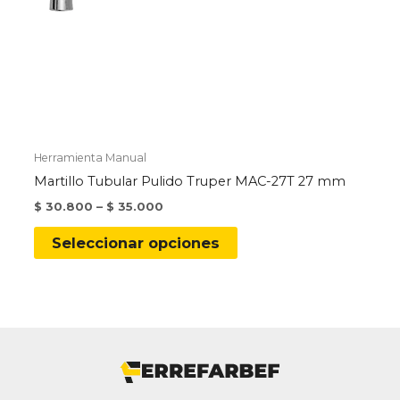
Herramienta Manual
Martillo Tubular Pulido Truper MAC-27T 27 mm
$
30.800
–
$
35.000
Este
Seleccionar opciones
producto
tiene
múltiples
variantes.
Las
opciones
se