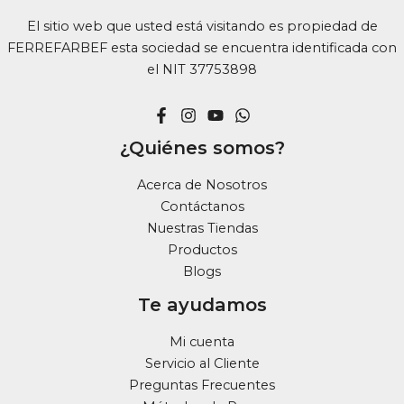
pueden
elegir
El sitio web que usted está visitando es propiedad de
en
FERREFARBEF esta sociedad se encuentra identificada con
la
el NIT 37753898
página
de
producto
¿Quiénes somos?
Acerca de Nosotros
Contáctanos
Nuestras Tiendas
Productos
Blogs
Te ayudamos
Mi cuenta
Servicio al Cliente
Preguntas Frecuentes