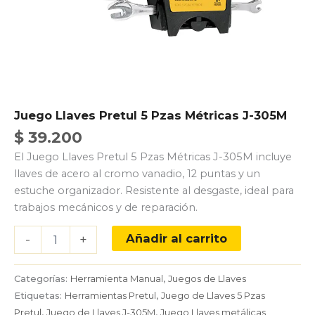
Juego Llaves Pretul 5 Pzas Métricas J-305M
$
39.200
El Juego Llaves Pretul 5 Pzas Métricas J-305M incluye
llaves de acero al cromo vanadio, 12 puntas y un
estuche organizador. Resistente al desgaste, ideal para
trabajos mecánicos y de reparación.
Juego
Añadir al carrito
-
+
Llaves
Pretul
5
Categorías:
Herramienta Manual
,
Juegos de Llaves
Pzas
Etiquetas:
Herramientas Pretul
,
Juego de Llaves 5 Pzas
Métricas
Pretul
,
Juego de Llaves J-305M
,
Juego Llaves metálicas