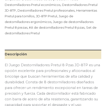
JD-
Destornilladores Pretul económicos
,
Destornilladores Pretul
8TP
JD-8TP
,
Destornilladores Pretul profesionales
,
Herramientas
cantidad
Pretul para tornillos
,
JD-8TP Pretul
,
Juego de
destornilladores ergonómicos
,
Juego de destornilladores
Pretul 8 piezas
,
Kit de destornilladores Pretul 8 pzas
,
Set de
destornilladores Pretul
Descripción
El Juego Destornilladores Pretul 8 Pzas JD-8TP es una
opción excelente para profesionales y aficionados al
bricolaje que buscan herramientas de alta calidad y
durabilidad. Consta de 8 destornilladores diseñados
para ofrecer un rendimiento excepcional en tareas de
precisión y fuerza. Cada destornillador está fabricado
con barra de acero de alta resistencia, garantizando su
capacidad para soportar el desgaste y el uso