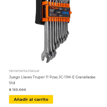
en
la
página
de
producto
Herramienta Manual
Juego Llaves Truper 11 Pzas JC-11M-E Granalladas
Std
$
133.000
Añadir al carrito