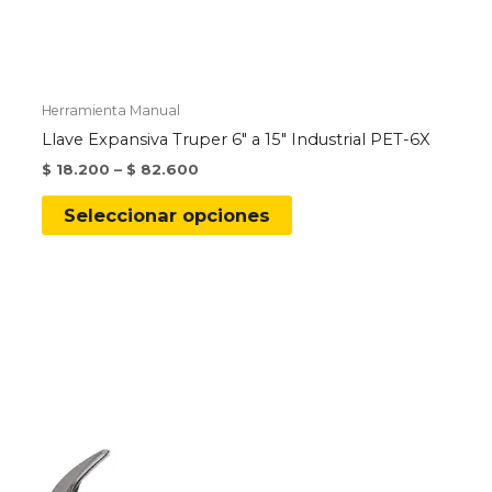
Herramienta Manual
Llave Expansiva Truper 6″ a 15″ Industrial PET-6X
$
18.200
–
$
82.600
Este
Seleccionar opciones
producto
tiene
múltiples
variantes.
Las
opciones
se
pueden
elegir
en
la