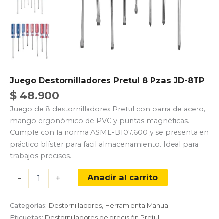
Juego Destornilladores Pretul 8 Pzas JD-8TP
$
48.900
Juego de 8 destornilladores Pretul con barra de acero,
mango ergonómico de PVC y puntas magnéticas.
Cumple con la norma ASME-B107.600 y se presenta en
práctico blíster para fácil almacenamiento. Ideal para
trabajos precisos.
Juego
Añadir al carrito
-
+
Destornilladores
Pretul
8
Categorías:
Destornilladores
,
Herramienta Manual
Pzas
Etiquetas:
Destornilladores de precisión Pretul
,