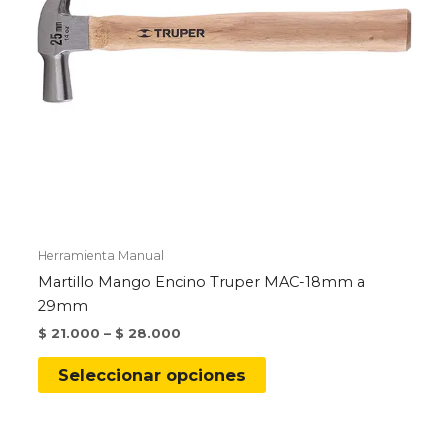
página
de
producto
Herramienta Manual
Martillo Mango Encino Truper MAC-18mm a
29mm
$
21.000
–
$
28.000
Este
Seleccionar opciones
producto
tiene
múltiples