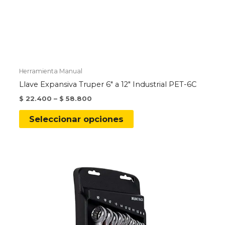
Herramienta Manual
Llave Expansiva Truper 6″ a 12″ Industrial PET-6C
$
22.400
–
$
58.800
Este
Seleccionar opciones
producto
tiene
múltiples
variantes.
Las
opciones
se
pueden
elegir