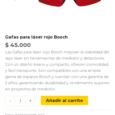
Gafas para láser rojo Bosch
$
45.000
Las Gafas para láser rojo Bosch mejoran la visibilidad del
rayo láser en herramientas de medición y detectores.
Con un diseño liviano y compacto, ofrecen comodidad
y fácil transporte. Son compatibles con una amplia
gama de equipos Bosch y cuentan con una garantía de
2 años, garantizando durabilidad y rendimiento superior
en proyectos de medición.
Gafas
Añadir al carrito
-
+
para
láser
rojo
SKU:
1608M0005B-000