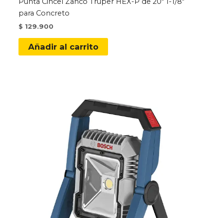
Punta Cincel Zanco Truper HEX-P de 20″ 1-1/8″
para Concreto
$
129.900
Añadir al carrito