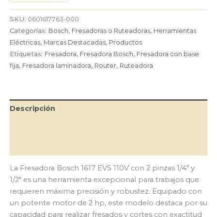
1617
EVS
SKU:
0601617763-000
110V
Categorías:
Bosch
,
Fresadoras o Ruteadoras
,
Herramientas
con
Eléctricas
,
Marcas Destacadas
,
Productos
2
Etiquetas:
Fresadora
,
Fresadora Bosch
,
Fresadora con base
pinzas
1/4"
fija
,
Fresadora laminadora
,
Router
,
Ruteadora
y
1/2"
cantidad
Descripción
Información adicional
Valoraciones (0)
La Fresadora Bosch 1617 EVS 110V con 2 pinzas 1/4″ y
1/2″ es una herramienta excepcional para trabajos que
requieren máxima precisión y robustez. Equipado con
un potente motor de 2 hp, este modelo destaca por su
capacidad para realizar fresados y cortes con exactitud