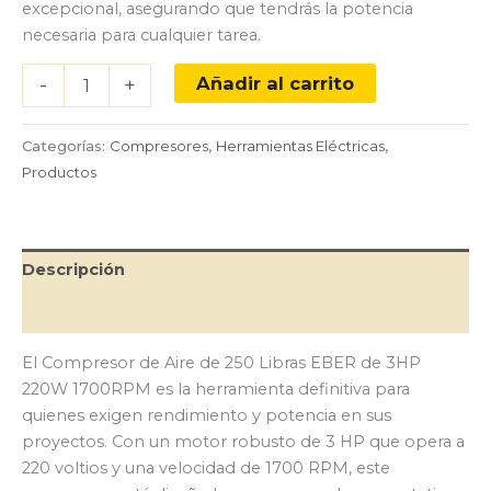
excepcional, asegurando que tendrás la potencia
necesaria para cualquier tarea.
Compresor
Añadir al carrito
-
+
de
Aire
de
Categorías:
Compresores
,
Herramientas Eléctricas
,
250
Productos
Libras
EBER
de
3HP
Descripción
220W
1700RPM
Valoraciones (0)
cantidad
El Compresor de Aire de 250 Libras EBER de 3HP
220W 1700RPM es la herramienta definitiva para
quienes exigen rendimiento y potencia en sus
proyectos. Con un motor robusto de 3 HP que opera a
220 voltios y una velocidad de 1700 RPM, este