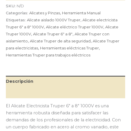
6″
SKU:
N/D
a
Categorías:
Alicates y Pinzas
,
Herramienta Manual
8″
Etiquetas:
Alicate aislado 1000V Truper
,
Alicate electricista
1000V
Truper 6″ a 8″ 1000V
,
Alicate eléctrico Truper 1000V
,
Alicate
cantidad
Truper 1000V
,
Alicate Truper 6″ a 8″
,
Alicate Truper con
aislamiento
,
Alicate Truper de alta seguridad
,
Alicate Truper
para electricistas
,
Herramientas eléctricas Truper
,
Herramientas Truper para trabajos eléctricos
Descripción
Información adicional
El Alicate Electricista Truper 6″ a 8″ 1000V es una
herramienta robusta diseñada para satisfacer las
demandas de los profesionales de la electricidad. Con
un cuerpo fabricado en acero al cromo vanadio, este