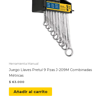
la
página
de
producto
Herramienta Manual
Juego Llaves Pretul 9 Pzas J-209M Combinadas
Métricas
$
63.000
Añadir al carrito