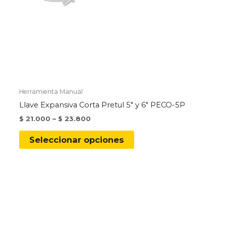
Herramienta Manual
Llave Expansiva Corta Pretul 5″ y 6″ PECO-5P
$
21.000
–
$
23.800
Este
Seleccionar opciones
producto
tiene
múltiples
variantes.
Las
opciones
se