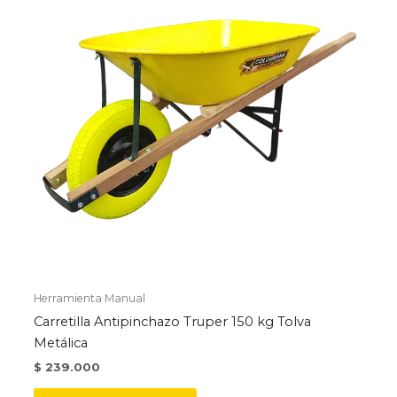
pueden
elegir
en
la
página
de
producto
Herramienta Manual
Carretilla Antipinchazo Truper 150 kg Tolva
Metálica
$
239.000