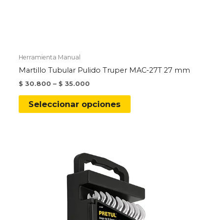
Herramienta Manual
Martillo Tubular Pulido Truper MAC-27T 27 mm
$
30.800
–
$
35.000
Este
Seleccionar opciones
producto
tiene
múltiples
variantes.
Las
opciones
se
pueden
elegir
en