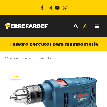
Ir
al
contenido
Taladro percutor para mampostería
Mostrando el único resultado
Sale!