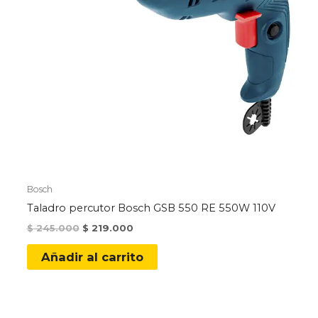
Bosch
Taladro percutor Bosch GSB 550 RE 550W 110V
Original
Current
$
245.000
$
219.000
price
price
was:
is:
Añadir al carrito
$ 245.000.
$ 219.000.