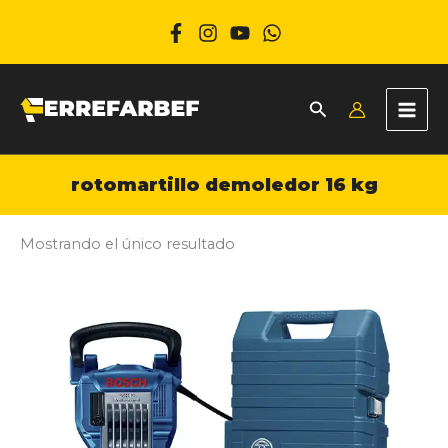
Ir
al
contenido
rotomartillo demoledor 16 kg
Mostrando el único resultado