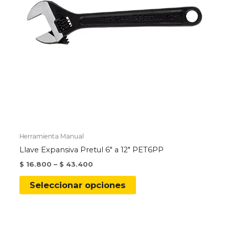
Herramienta Manual
Llave Expansiva Pretul 6″ a 12″ PET6PP
$
16.800
–
$
43.400
Este
Seleccionar opciones
producto
tiene
múltiples
variantes.