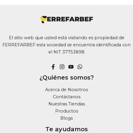
Las
opciones
se
pueden
elegir
El sitio web que usted está visitando es propiedad de
en
FERREFARBEF esta sociedad se encuentra identificada con
la
el NIT 37753898
página
de
producto
¿Quiénes somos?
Acerca de Nosotros
Contáctanos
Nuestras Tiendas
Productos
Blogs
Te ayudamos