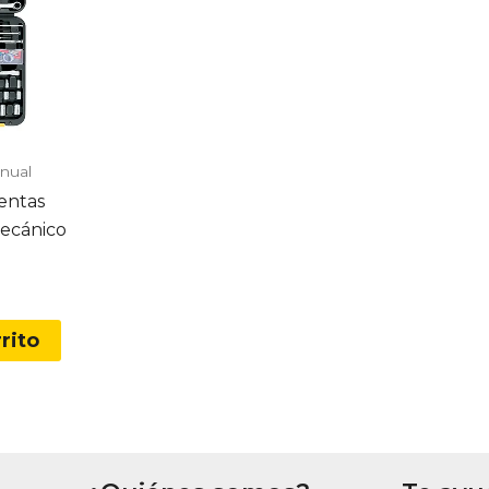
nual
entas
Mecánico
rito