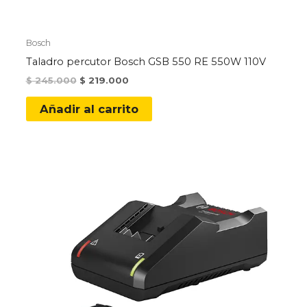
Bosch
Taladro percutor Bosch GSB 550 RE 550W 110V
Original
Current
$
245.000
$
219.000
price
price
was:
is:
Añadir al carrito
$ 245.000.
$ 219.000.