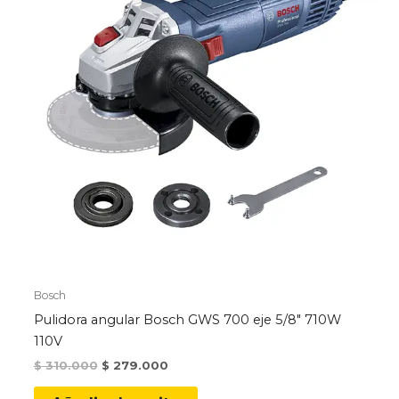
Bosch
Pulidora angular Bosch GWS 700 eje 5/8″ 710W
110V
Original
Current
$
310.000
$
279.000
price
price
was:
is: