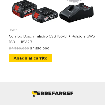
Bosch
Combo Bosch Taladro GSB 185-LI + Pulidora GWS
180-LI 18V 2B
Original
Current
$
1.790.000
$
1.550.000
price
price
was:
is:
Añadir al carrito
$ 1.790.000.
$ 1.550.000.