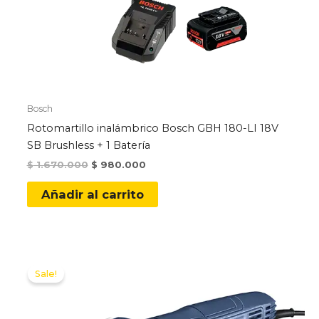
Bosch
Rotomartillo inalámbrico Bosch GBH 180-LI 18V
SB Brushless + 1 Batería
Original
Current
$
1.670.000
$
980.000
price
price
was:
is:
Añadir al carrito
$ 1.670.000.
$ 980.000.
Sale!