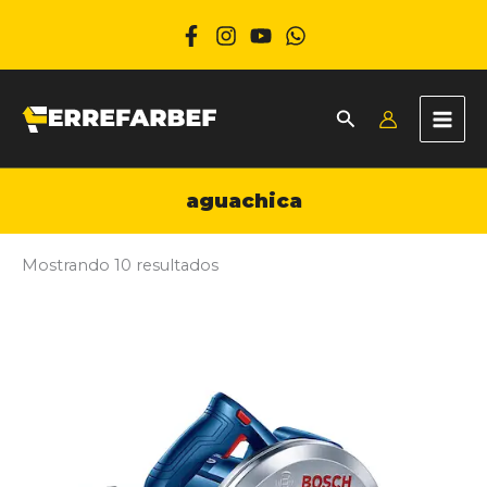
Ir
al
contenido
aguachica
Mostrando 10 resultados