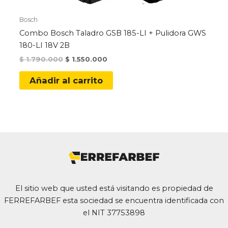
Bosch
Combo Bosch Taladro GSB 185-LI + Pulidora GWS
180-LI 18V 2B
Original
Current
$
1.790.000
$
1.550.000
price
price
was:
is:
Añadir al carrito
$ 1.790.000.
$ 1.550.000.
El sitio web que usted está visitando es propiedad de
FERREFARBEF esta sociedad se encuentra identificada con
el NIT 37753898