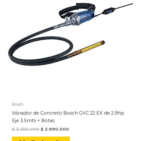
Bosch
Vibrador de Concreto Bosch GVC 22 EX de 2.9hp
Eje 3.5mts + Botas
Original
Current
$
3.350.000
$
2.990.000
price
price
was:
is: