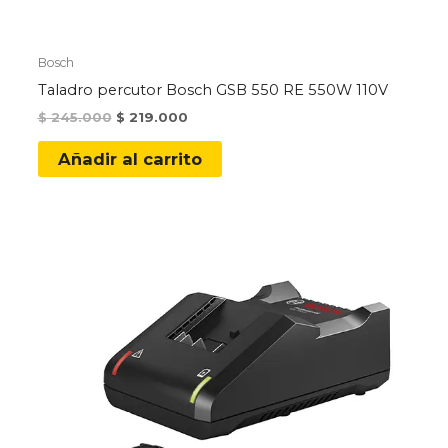
Bosch
Taladro percutor Bosch GSB 550 RE 550W 110V
Original
Current
$
245.000
$
219.000
price
price
was:
is:
Añadir al carrito
$ 245.000.
$ 219.000.