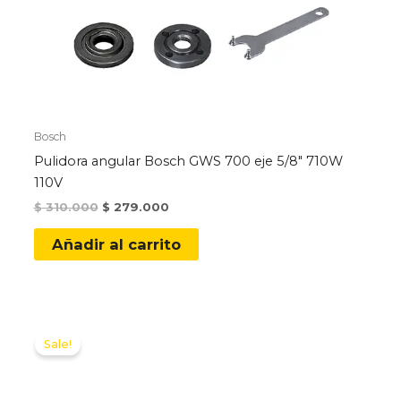
Bosch
Pulidora angular Bosch GWS 700 eje 5/8″ 710W
110V
Original
Current
$
310.000
$
279.000
price
price
was:
is:
Añadir al carrito
$ 310.000.
$ 279.000.
Sale!