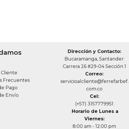
udamos
Dirección y Contacto:
Bucaramanga, Santander:
a
Carrera 26 #29-04 Sección 1
l Cliente
Correo:
s Frecuentes
servicioalcliente@ferrefarbef.
de Pago
com.co
de Envío
Cel:
(+57) 3157779951
Horario de Lunes a
Viernes:
8:00 am - 12:00 pm