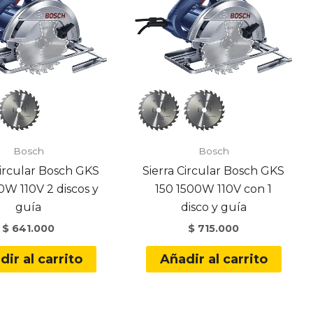
Bosch
Bosch
Circular Bosch GKS
Sierra Circular Bosch GKS
0W 110V 2 discos y
150 1500W 110V con 1
guía
disco y guía
$
641.000
$
715.000
dir al carrito
Añadir al carrito