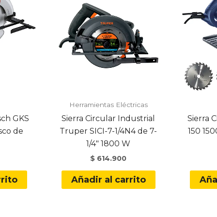
Herramientas Eléctricas
osch GKS
Sierra Circular Industrial
Sierra 
isco de
Truper SICI-7-1/4N4 de 7-
150 150
1/4″ 1800 W
$
614.900
rito
Añadir al carrito
Aña