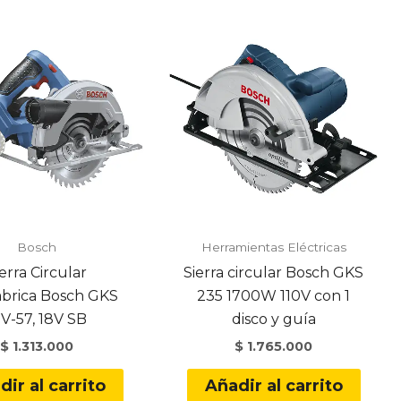
Bosch
Herramientas Eléctricas
erra Circular
Sierra circular Bosch GKS
mbrica Bosch GKS
235 1700W 110V con 1
8V-57, 18V SB
disco y guía
$
1.313.000
$
1.765.000
dir al carrito
Añadir al carrito