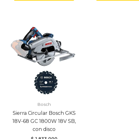
Bosch
Sierra Circular Bosch GKS
18V-68 GC 1800W 18V SB,
con disco
$
1.833.000