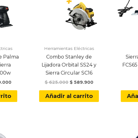
tricas
Herramientas Eléctricas
e Palma
Combo Stanley de
Sierr
ierra
Lijadora Orbital SS24 y
FCS65 
1000w
Sierra Circular SC16
nal
Current
Original
Current
.000
$
625.000
$
589.900
price
price
price
is:
was:
is:
rito
Añadir al carrito
Aña
.000.
$ 399.000.
$ 625.000.
$ 589.900.