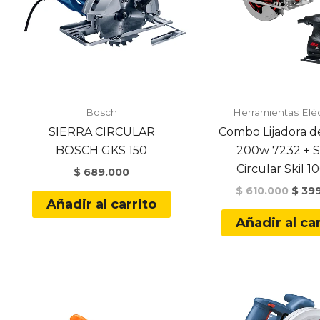
Bosch
Herramientas Eléc
SIERRA CIRCULAR
Combo Lijadora d
BOSCH GKS 150
200w 7232 + S
Circular Skil 
$
689.000
Origi
$
610.000
$
399
Añadir al carrito
price
was:
Añadir al car
$ 610