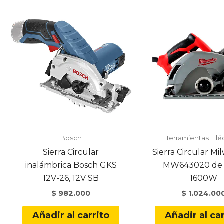
Bosch
Herramientas Eléc
Sierra Circular
Sierra Circular M
inalámbrica Bosch GKS
MW643020 de 7
12V-26, 12V SB
1600W
$
982.000
$
1.024.00
Añadir al carrito
Añadir al car