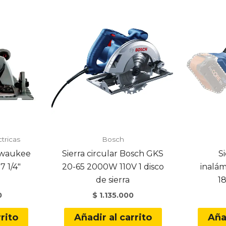
tricas
Bosch
ilwaukee
Sierra circular Bosch GKS
Si
 1/4″
20-65 2000W 110V 1 disco
inalá
de sierra
1
0
$
1.135.000
rito
Añadir al carrito
Aña