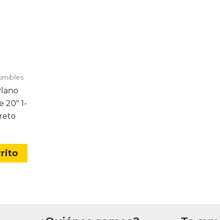
umibles
Plano
 20″ 1-
reto
rito